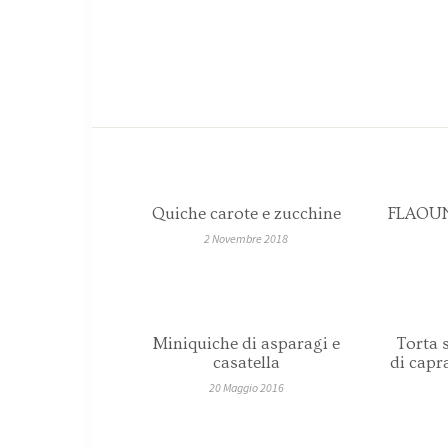
Quiche carote e zucchine
FLAOUNE
2 Novembre 2018
Miniquiche di asparagi e
Torta 
casatella
di capr
20 Maggio 2016