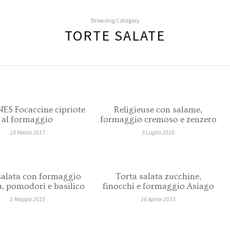
Browsing Category
TORTE SALATE
S Focaccine cipriote
Religieuse con salame,
al formaggio
formaggio cremoso e zenzero
18 Marzo 2017
3 Luglio 2016
salata con formaggio
Torta salata zucchine,
a, pomodori e basilico
finocchi e formaggio Asiago
1 Maggio 2015
16 Aprile 2015