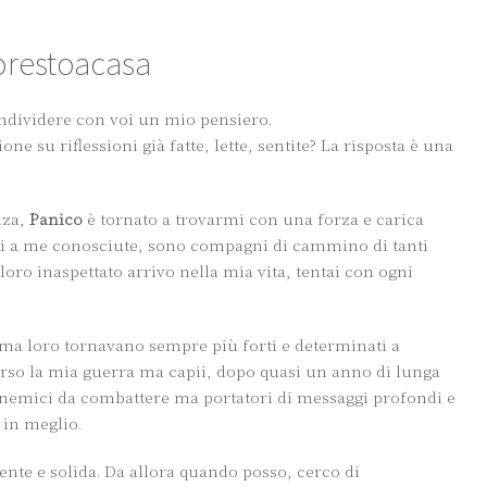
orestoacasa
condividere con voi un mio pensiero.
ne su riflessioni già fatte, lette, sentite? La risposta è una
nza,
Panico
è tornato a trovarmi con una forza e carica
ni a me conosciute, sono compagni di cammino di tanti
loro inaspettato arrivo nella mia vita, tentai con ogni
 ma loro tornavano sempre più forti e determinati a
erso la mia guerra ma capii, dopo quasi un anno di lunga
i nemici da combattere ma portatori di messaggi profondi e
 in meglio.
ente e solida. Da allora quando posso, cerco di