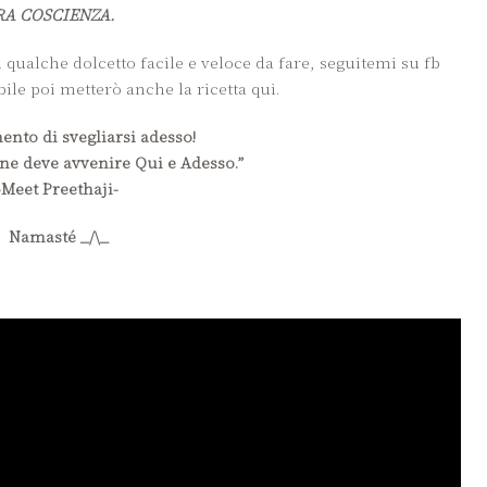
RA COSCIENZA.
 qualche dolcetto facile e veloce da fare, seguitemi su fb
ile poi metterò anche la ricetta qui.
ento di svegliarsi adesso!
ne deve avvenire Qui e Adesso.”
-Meet Preethaji-
Namasté _/\_