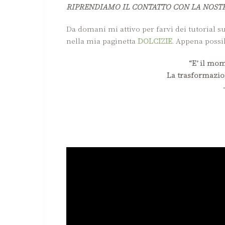
RIPRENDIAMO IL CONTATTO CON LA NOST
Da domani mi attivo per farvi dei tutorial su
nella mia paginetta
DOLCIZIE
. Appena possib
“E’ il mom
La trasformazio