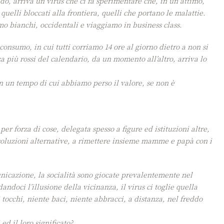
do, arriva un virus che ci fa sperimentare che, in un attimo,
quelli bloccati alla frontiera, quelli che portano le malattie.
 bianchi, occidentali e viaggiamo in business class.
 consumo, in cui tutti corriamo 14 ore al giorno dietro a non si
 più rossi del calendario, da un momento all’altro, arriva lo
con un tempo di cui abbiamo perso il valore, se non è
, per forza di cose, delegata spesso a figure ed istituzioni altre,
e soluzioni alternative, a rimettere insieme mamme e papà con i
unicazione, la socialità sono giocate prevalentemente nel
andoci l’illusione della vicinanza, il virus ci toglie quella
 tocchi, niente baci, niente abbracci, a distanza, nel freddo
d il loro significato?