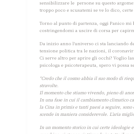
sensibilizzare le persone su questo argomen
troppo poco e scusatemi se ve lo dico, certe 
Torno al punto di partenza, oggi Panico mi h
costringendomi a uscire di corsa per capirm
Da inizio anno l’universo ci sta lanciando de
tensione politica tra le nazioni, il coronavi
Ci serve altro per aprire gli occhi? Voglio l
psicologa e psicoterapeuta, spero vi possa s
“Credo che il cosmo abbia il suo modo di riequ
stravolte.
Il momento che stiamo vivendo, pieno di ano
In una fase in cui il cambiamento climatico cau
la Cina in primis e tanti paesi a seguire, sono
scende in maniera considerevole. L’aria miglio
In un momento storico in cui certe ideologie e