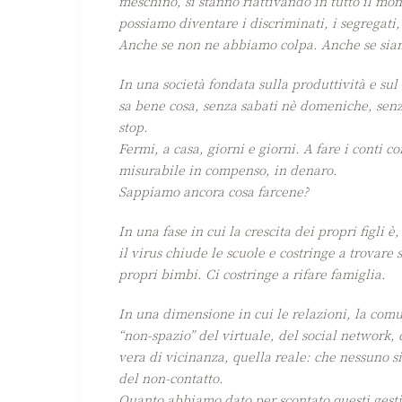
meschino, si stanno riattivando in tutto il mon
possiamo diventare i discriminati, i segregati, 
Anche se non ne abbiamo colpa. Anche se siamo
In una società fondata sulla produttività e sul
sa bene cosa, senza sabati nè domeniche, senza
stop.
Fermi, a casa, giorni e giorni. A fare i conti 
misurabile in compenso, in denaro.
Sappiamo ancora cosa farcene?
In una fase in cui la crescita dei propri figli è
il virus chiude le scuole e costringe a trovar
propri bimbi. Ci costringe a rifare famiglia.
In una dimensione in cui le relazioni, la com
“non-spazio” del virtuale, del social network, d
vera di vicinanza, quella reale: che nessuno si
del non-contatto.
Quanto abbiamo dato per scontato questi gesti e