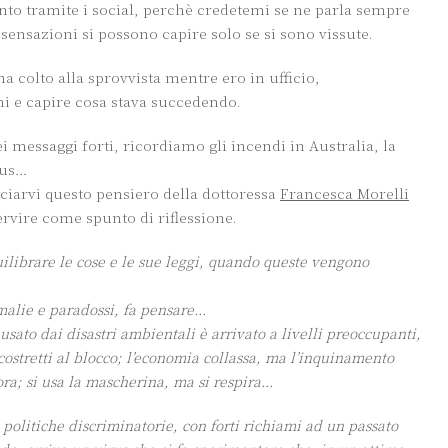
to tramite i social, perchè credetemi se ne parla sempre
sensazioni si possono capire solo se si sono vissute.
a colto alla sprovvista mentre ero in ufficio,
i e capire cosa stava succedendo.
i messaggi forti, ricordiamo gli incendi in Australia, la
rus…
asciarvi questo pensiero della dottoressa
Francesca Morelli
ervire come spunto di riflessione.
ilibrare le cose e le sue leggi, quando queste vengono
malie
e paradossi, fa pensare…
sato dai disastri ambientali è arrivato a livelli preoccupanti,
 costretti al blocco; l’economia collassa, ma l’inquinamento
ra; si usa la mascherina, ma si respira…
 politiche discriminatorie, con forti richiami ad un passato