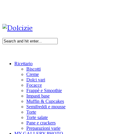
Ricettario
Biscotti
Creme
Dolci vari
Focacce
Frappè e Smoothie
Impasti base
Muffin & Cupcakes
Semifreddi e mousse
Torte
Torte salate
Pane e crackers
Preparazioni varie
MY GALLERY PHOTO