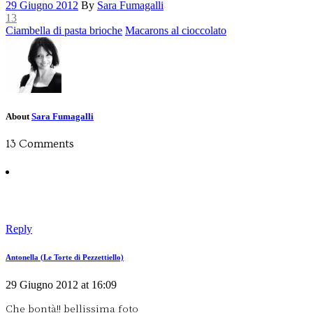
29 Giugno 2012
By
Sara Fumagalli
13
Ciambella di pasta brioche
Macarons al cioccolato
About
Sara Fumagalli
13 Comments
Reply
Antonella (Le Torte di Pezzettiello)
29 Giugno 2012 at 16:09
Che bontà!! bellissima foto