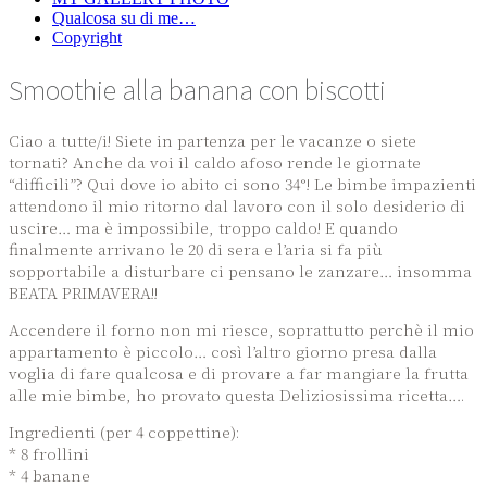
Qualcosa su di me…
Copyright
Smoothie alla banana con biscotti
Ciao a tutte/i! Siete in partenza per le vacanze o siete
tornati? Anche da voi il caldo afoso rende le giornate
“difficili”? Qui dove io abito ci sono 34°! Le bimbe impazienti
attendono il mio ritorno dal lavoro con il solo desiderio di
uscire… ma è impossibile, troppo caldo! E quando
finalmente arrivano le 20 di sera e l’aria si fa più
sopportabile a disturbare ci pensano le zanzare… insomma
BEATA PRIMAVERA!!
Accendere il forno non mi riesce, soprattutto perchè il mio
appartamento è piccolo… così l’altro giorno presa dalla
voglia di fare qualcosa e di provare a far mangiare la frutta
alle mie bimbe, ho provato questa Deliziosissima ricetta….
Ingredienti (per 4 coppettine):
* 8 frollini
* 4 banane