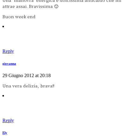
Una "manovra" energica e dolcissima anticaldo che mi
attrae assai. Bravissima 🙂
Buon week end
Reply
giovanna
29 Giugno 2012 at 20:18
Una vera delizia, brava!!
Reply
Ely