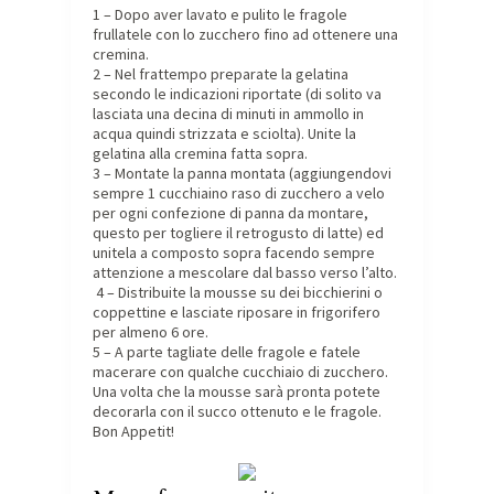
1 – Dopo aver lavato e pulito le fragole
frullatele con lo zucchero fino ad ottenere una
cremina.
2 – Nel frattempo preparate la gelatina
secondo le indicazioni riportate (di solito va
lasciata una decina di minuti in ammollo in
acqua quindi strizzata e sciolta). Unite la
gelatina alla cremina fatta sopra.
3 – Montate la panna montata (aggiungendovi
sempre 1 cucchiaino raso di zucchero a velo
per ogni confezione di panna da montare,
questo per togliere il retrogusto di latte) ed
unitela a composto sopra facendo sempre
attenzione a mescolare dal basso verso l’alto.
4 – Distribuite la mousse su dei bicchierini o
coppettine e lasciate riposare in frigorifero
per almeno 6 ore.
5 – A parte tagliate delle fragole e fatele
macerare con qualche cucchiaio di zucchero.
Una volta che la mousse sarà pronta potete
decorarla con il succo ottenuto e le fragole.
Bon Appetit!