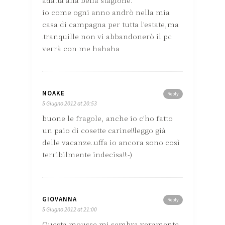
io come ogni anno andrò nella mia
casa di campagna per tutta l'estate,ma
.tranquille non vi abbandonerò il pc
verrà con me hahaha
NOAKE
Reply
5 Giugno 2012 at 20:53
buone le fragole, anche io c'ho fatto
un paio di cosette carine!!leggo già
delle vacanze..uffa io ancora sono così
terribilmente indecisa!!:-)
GIOVANNA
Reply
5 Giugno 2012 at 21:00
Questa mousse mi sembra veramente