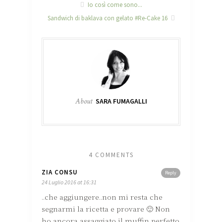
Io così come sono...
Sandwich di baklava con gelato #Re-Cake 16
About
SARA FUMAGALLI
4 COMMENTS
ZIA CONSU
Reply
24 Luglio 2016 at 16:31
..che aggiungere..non mi resta che
segnarmi la ricetta e provare 🙂 Non
ho ancora assaggiato il muffin perfetto