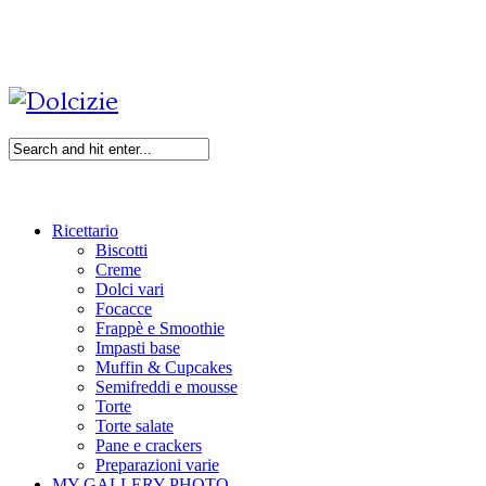
Ricettario
Biscotti
Creme
Dolci vari
Focacce
Frappè e Smoothie
Impasti base
Muffin & Cupcakes
Semifreddi e mousse
Torte
Torte salate
Pane e crackers
Preparazioni varie
MY GALLERY PHOTO