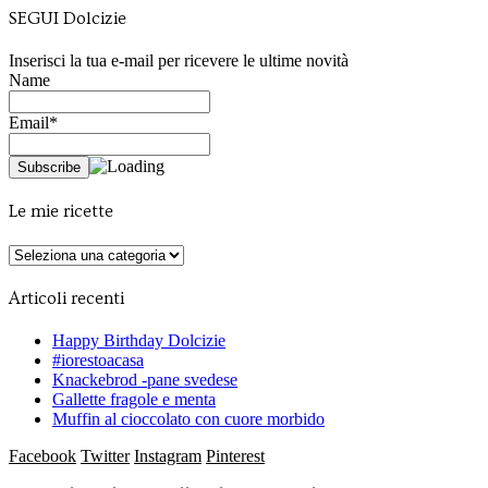
SEGUI Dolcizie
Inserisci la tua e-mail per ricevere le ultime novità
Name
Email*
Le mie ricette
Le
mie
ricette
Articoli recenti
Happy Birthday Dolcizie
#iorestoacasa
Knackebrod -pane svedese
Gallette fragole e menta
Muffin al cioccolato con cuore morbido
Facebook
Twitter
Instagram
Pinterest