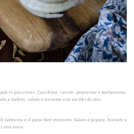
 più vi piacciono. Zucchine, carote, peperone e melanzana
le a dadini, salate e irrorate con un filo di olio.
 salmone e il pane ben strizzato. Salate e pepate. Iniziate a
di una noce.