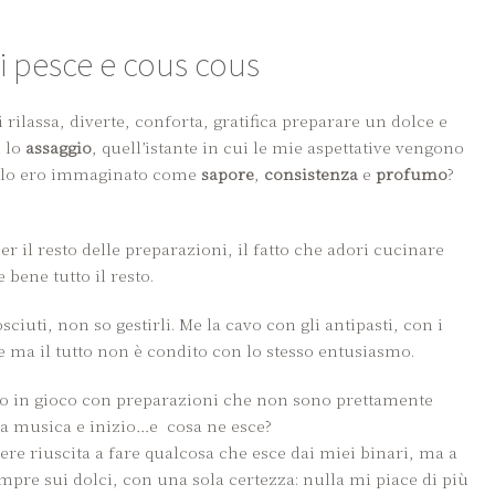
i pesce e cous cous
 rilassa, diverte, conforta, gratifica preparare un dolce e
 lo
assaggio
, quell’istante in cui le mie aspettative vengono
 lo ero immaginato come
sapore
,
consistenza
e
profumo
?
r il resto delle preparazioni, il fatto che adori cucinare
bene tutto il resto.
iuti, non so gestirli. Me la cavo con gli antipasti, con i
e ma il tutto non è condito con lo stesso entusiasmo.
to in gioco con preparazioni che non sono prettamente
a musica e inizio…e cosa ne esce?
re riuscita a fare qualcosa che esce dai miei binari, ma a
mpre sui dolci, con una sola certezza: nulla mi piace di più