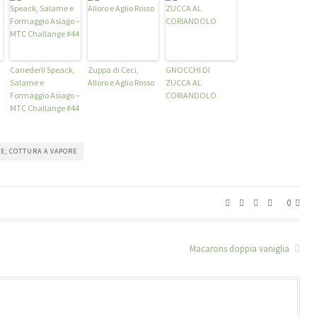
Canederli Speack,
Zuppa di Ceci,
GNOCCHI DI
Salame e
Alloro e Aglio Rosso
ZUCCA AL
Formaggio Asiago –
CORIANDOLO
MTC Challange #44
E; COTTURA A VAPORE
0
Macarons doppia vaniglia