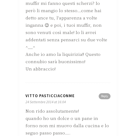
muffir mi fanno questi scherzi? Io
però li mangio lo stesso…come hai
detto ance tu, l'apparenza a volte
inganna 😉 e poi, i tuoi muffir, non
sono venuti così male! Io li avrei
addentati senza pensarci su due volte
^__^
Anche io amo la liquirizia!! Questo
connubio sarà buonissimo!
Un abbraccio!
VITTO PASTICCIACONME
Reply
24 Settembre 2014 at 16:04
Non rido assolutamente!
quando ho un dolce o un pane in
forno non mi muovo dalla cucina e lo
seguo passo passo…..