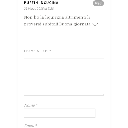
PUFFIN INCUCINA
Reply
21 Marzo 2015 at 7:28
Non ho la liquirizia altrimenti li
proverei subito!!! Buona giornata ^_^
LEAVE A REPLY
Nome
*
Email
*