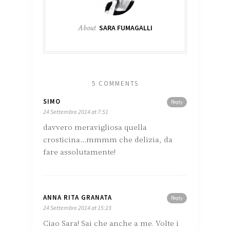
About
SARA FUMAGALLI
5 COMMENTS
SIMO
Reply
24 Settembre 2014 at 7:51
davvero meravigliosa quella
crosticina…mmmm che delizia, da
fare assolutamente!
ANNA RITA GRANATA
Reply
24 Settembre 2014 at 15:23
Ciao Sara! Sai che anche a me. Volte i